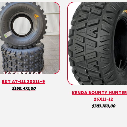
BKT AT-111 20X11-9
$
160.475,00
KENDA BOUNTY HUNTER
26X11-12
$
383.760,00