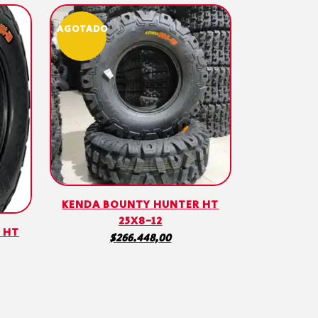
AGOTADO
KENDA BOUNTY HUNTER HT
25X8-12
 HT
$
266.448,00