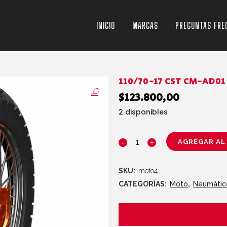
INICIO
MARCAS
PREGUNTAS FRE
110/70-17 CST CM-AD01
$
123.800,00
2 disponibles
AGREGAR AL
SKU:
moto4
CATEGORÍAS:
Moto
,
Neumátic