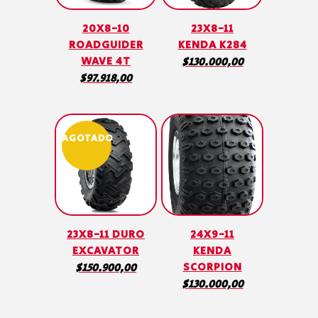
20X8-10
23X8-11
ROADGUIDER
KENDA K284
WAVE 4T
$
130.000,00
$
97.918,00
AGOTADO
23X8-11 DURO
24X9-11
EXCAVATOR
KENDA
SCORPION
$
150.900,00
$
130.000,00