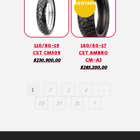
AGOTADO
110/80-19
160/60-17
CST CM509
CST AMBRO
CM-A3
$
230.900,00
$
285.200,00
1
2
3
4
…
29
30
31