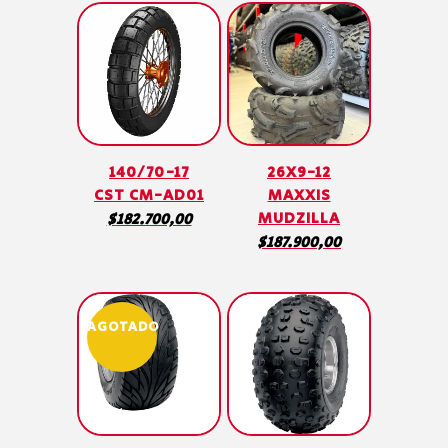
140/70-17
26X9-12
CST CM-AD01
MAXXIS
MUDZILLA
$
182.700,00
$
187.900,00
AGOTADO