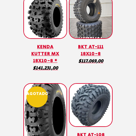
KENDA
BKT AT-111
KUTTER MX
18X10-8
18X10-8 *
$
117.069,00
$
141.231,00
AGOTADO
BKT AT-108