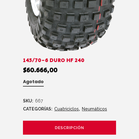
145/70-6 DURO HF 240
$
60.666,00
Agotado
SKU:
667
CATEGORÍAS:
Cuatriciclos
,
Neumáticos
DESCRIPCIÓN