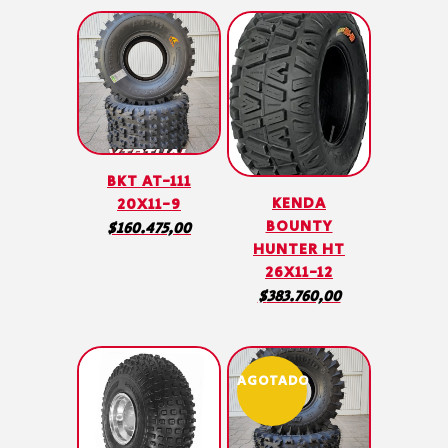
BKT AT-111
KENDA
20X11-9
BOUNTY
$
160.475,00
HUNTER HT
26X11-12
$
383.760,00
AGOTADO