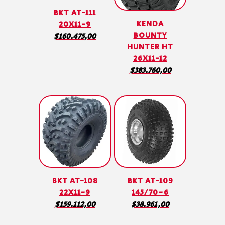
BKT AT-111
KENDA
20X11-9
BOUNTY
$
160.475,00
HUNTER HT
26X11-12
$
383.760,00
BKT AT-108
BKT AT-109
22X11-9
145/70-6
$
159.112,00
$
38.961,00