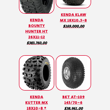
KENDA KLAW
KENDA
MX 18X10.5-8
BOUNTY
$
169.000,00
HUNTER HT
26X11-12
$
383.760,00
KENDA
BKT AT-109
KUTTER MX
145/70-6
18X10-8 *
$
38.961,00