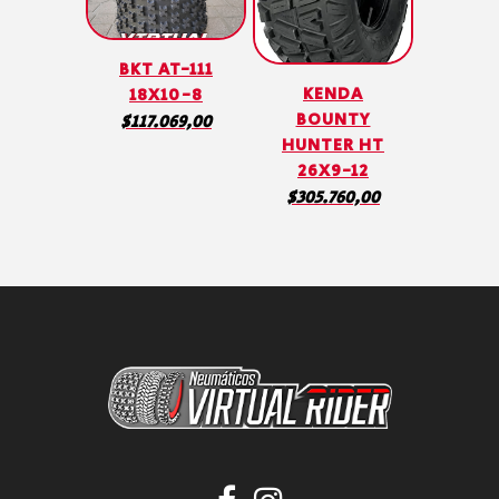
BKT AT-111
KENDA
18X10-8
BOUNTY
$
117.069,00
HUNTER HT
26X9-12
$
305.760,00