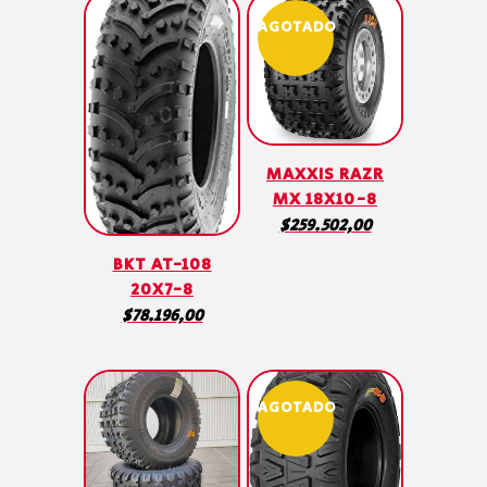
AGOTADO
MAXXIS RAZR
MX 18X10-8
$
259.502,00
BKT AT-108
20X7-8
$
78.196,00
AGOTADO