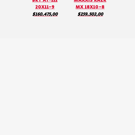
BKT AT-111
MAXXIS RAZR
20X11-9
MX 18X10-8
$
160.475,00
$
259.502,00