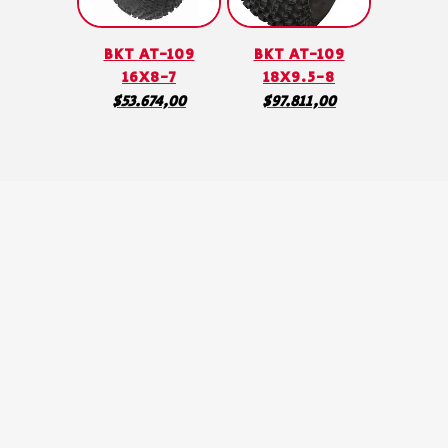
BKT AT-109
BKT AT-109
16X8-7
18X9.5-8
$
53.674,00
$
97.811,00