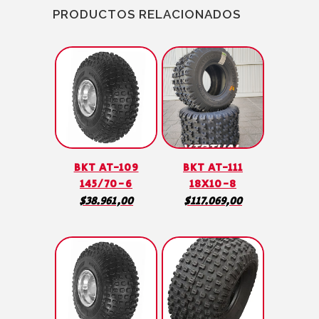
PRODUCTOS RELACIONADOS
BKT AT-109
BKT AT-111
145/70-6
18X10-8
$
38.961,00
$
117.069,00