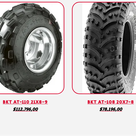
BKT AT-110 21X8-9
BKT AT-108 20X7-8
$
112.796,00
$
78.196,00