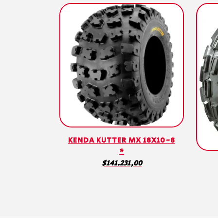
KENDA KUTTER MX 18X10-8
*
$
141.231,00