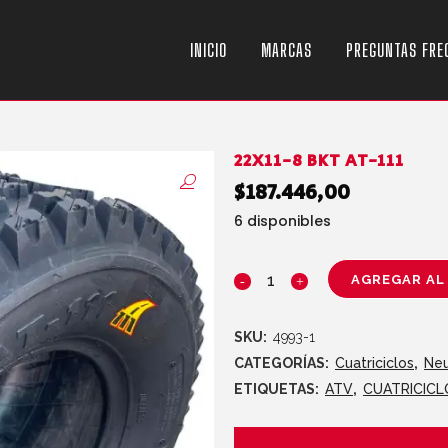
INICIO
MARCAS
PREGUNTAS FRE
22X11-8 BKT AT-111
$
187.446,00
6 disponibles
AGREGAR AL
SKU:
4993-1
CATEGORÍAS:
Cuatriciclos
,
Ne
ETIQUETAS:
ATV
,
CUATRICICL