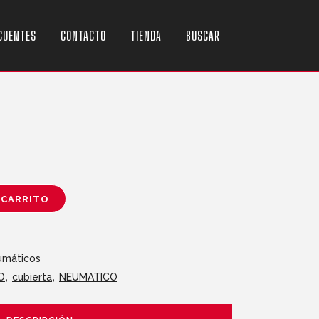
CUENTES
CONTACTO
TIENDA
BUSCAR
 CARRITO
umáticos
O
,
cubierta
,
NEUMATICO