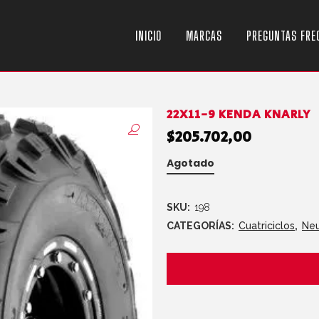
INICIO
MARCAS
PREGUNTAS FRE
22X11-9 KENDA KNARLY
$
205.702,00
Agotado
SKU:
198
CATEGORÍAS:
Cuatriciclos
,
Ne