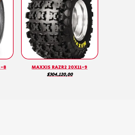
0-8
MAXXIS RAZR2 20X11-9
$
304.120,00