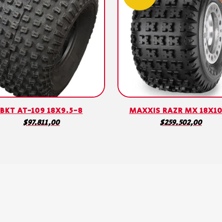
BKT AT-109 18X9.5-8
MAXXIS RAZR MX 18X1
$
97.811,00
$
259.502,00