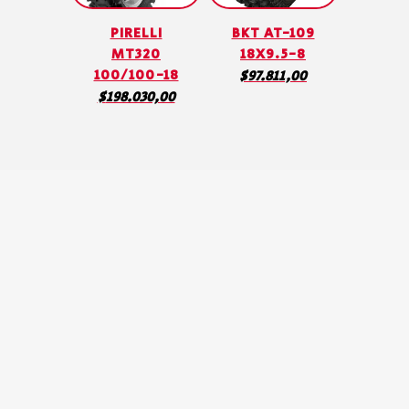
PIRELLI
BKT AT-109
MT320
18X9.5-8
100/100-18
$
97.811,00
$
198.030,00