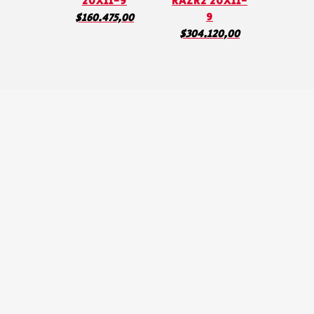
20X11-9
RAZR2 20X11-
9
$
160.475,00
$
304.120,00