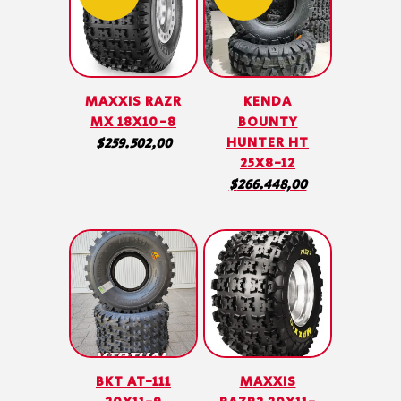
MAXXIS RAZR
KENDA
MX 18X10-8
BOUNTY
HUNTER HT
$
259.502,00
25X8-12
$
266.448,00
BKT AT-111
MAXXIS