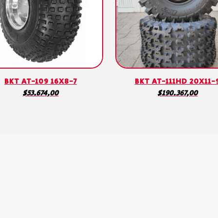
BKT AT-109 16X8-7
BKT AT-111HD 20X11-
$
53.674,00
$
190.367,00