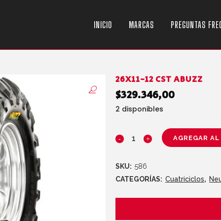
INICIO
MARCAS
PREGUNTAS FRE
26X11-12 CST ABUZZ
$
329.346,00
2 disponibles
AGREGAR AL
SKU:
586
CATEGORÍAS:
Cuatriciclos
,
Ne