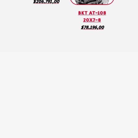
$
206.791,00
BKT AT-108
20X7-8
$
78.196,00