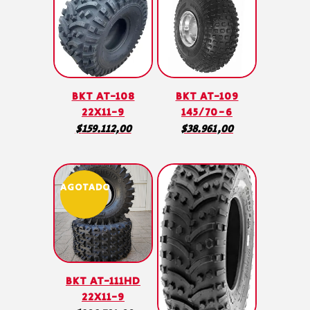
BKT AT-108
BKT AT-109
22X11-9
145/70-6
$
159.112,00
$
38.961,00
AGOTADO
BKT AT-111HD
22X11-9