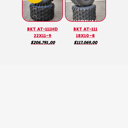
BKT AT-111HD
BKT AT-111
22X11-9
18X10-8
$
206.791,00
$
117.069,00