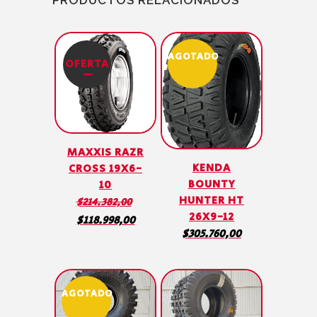
AGOTADO
OFERTA
MAXXIS RAZR
KENDA
CROSS 19X6-
BOUNTY
10
HUNTER HT
$
214.382,00
26X9-12
Original
Current
$
118.998,00
$
305.760,00
price
price
was:
is:
$214.382,00.
$118.998,00.
AGOTADO