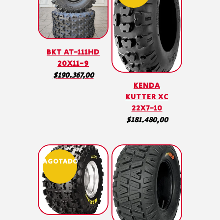
BKT AT-111HD
20X11-9
$
190.367,00
KENDA
KUTTER XC
22X7-10
$
181.480,00
AGOTADO