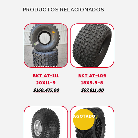
PRODUCTOS RELACIONADOS
BKT AT-111
BKT AT-109
20X11-9
18X9.5-8
$
160.475,00
$
97.811,00
AGOTADO