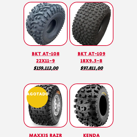
BKT AT-108
BKT AT-109
22X11-9
18X9.5-8
$
159.112,00
$
97.811,00
AGOTADO
MAXXIS RAZR
KENDA