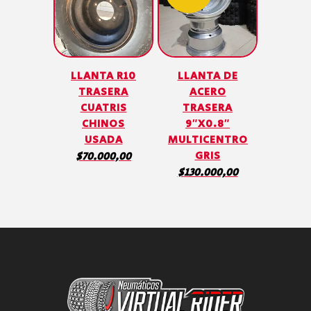
LLANTA R10
LLANTA DE
TRASERA
ACERO
CUATRIS
TRASERA
CHINOS
9″X0.8″
USADA
MULTICENTRO
GRIS
$
70.000,00
$
130.000,00