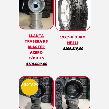
LLANTA
19X7-8 DURO
TRASERA R8
HF277
BLASTER
$
105.516,00
ACERO
C/BUJES
$
110.000,00
AGOTADO