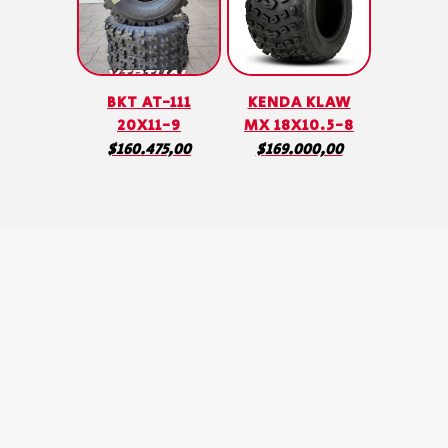
BKT AT-111
KENDA KLAW
20X11-9
MX 18X10.5-8
$
160.475,00
$
169.000,00