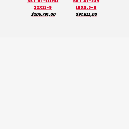
BKT AT-111HD
BKT AT-109
22X11-9
18X9.5-8
$
206.791,00
$
97.811,00