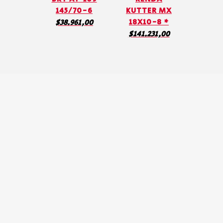
145/70-6
KUTTER MX
18X10-8 *
$
38.961,00
$
141.231,00