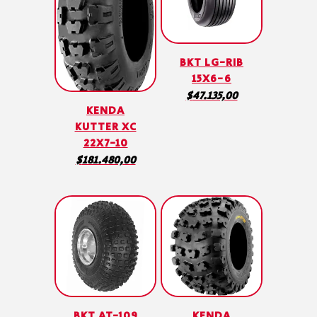
BKT LG-RIB
15X6-6
$
47.135,00
KENDA
KUTTER XC
22X7-10
$
181.480,00
BKT AT-109
KENDA