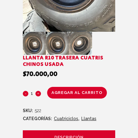
LLANTA R10 TRASERA CUATRIS
CHINOS USADA
$
70.000,00
AGREGAR AL CARRITO
SKU:
522
CATEGORÍAS:
Cuatriciclos
,
Llantas
DESCRIPCIÓN